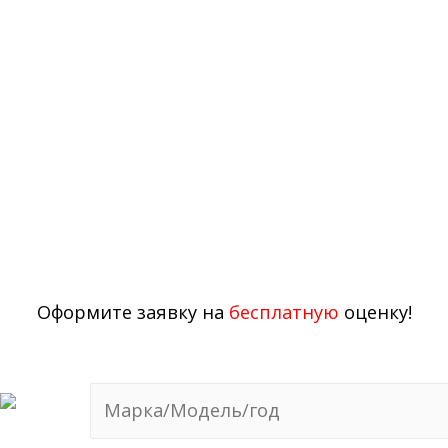
Битые, после ДТП, в залоге и с
неиспраостями!
Берем любые марки!
Битые, после ДТП, в залоге и с
неиспраостями!
Оформите заявку на
бесплатную
оценку!