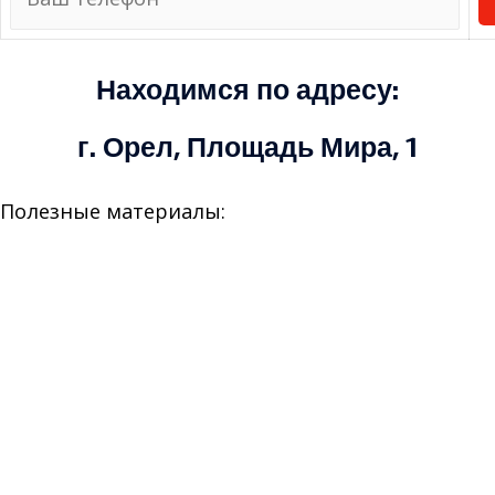
Находимся по адресу:
г. Орел, Площадь Мира, 1
Полезные материалы:
> Как продать машину быстро?
> Продажа подержанных авто - Что выбрать?
> Пошаговая инструкция по продаже
автомобиля
> Сайты где можно продать авто с пробегом