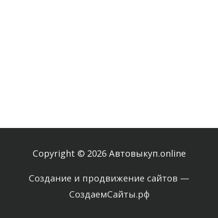
> Налогообложение при продаже авто
> Как оформить продажу автомобиля
> Как не купить залоговый автомобиль?
> Как продать неисправный автомобиль?
Copyright © 2026 Автовыкуп.online
Создание и продвижение сайтов —
СоздаемСайты.рф