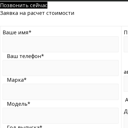
Позвонить сейчас
Заявка на расчет стоимости
Ваше имя*
П
Ваш телефон*
К
а
Марка*
А
Модель*
Д
Год выпуска*