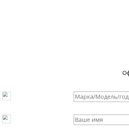
Битые, п
Битые, п
О