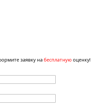
осле ДТП, в залоге и с неиспраостям
Берем любые марки!
осле ДТП, в залоге и с неиспраостям
формите заявку на
бесплатную
оценку!