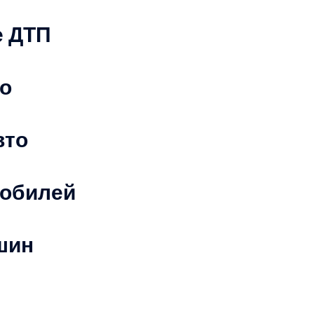
е ДТП
о
вто
мобилей
шин
Берем любые марки!